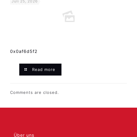
Juli 25, 2026
0x0af6d5f2
Read more
Comments are closed.
Über uns