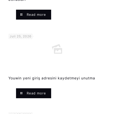
Read more
Juli 25, 2026
Youwin yeni giriş adresini kaydetmeyi unutma
Read more