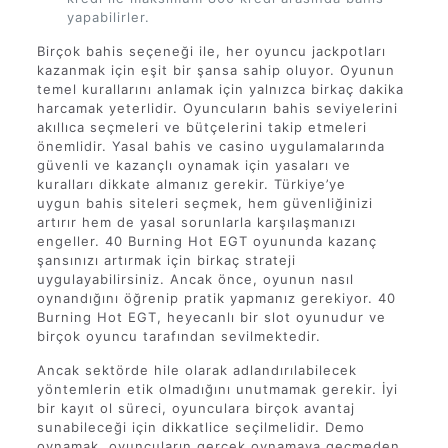
yapabilirler.
Birçok bahis seçeneği ile, her oyuncu jackpotları
kazanmak için eşit bir şansa sahip oluyor. Oyunun
temel kurallarını anlamak için yalnızca birkaç dakika
harcamak yeterlidir. Oyuncuların bahis seviyelerini
akıllıca seçmeleri ve bütçelerini takip etmeleri
önemlidir. Yasal bahis ve casino uygulamalarında
güvenli ve kazançlı oynamak için yasaları ve
kuralları dikkate almanız gerekir. Türkiye’ye
uygun bahis siteleri seçmek, hem güvenliğinizi
artırır hem de yasal sorunlarla karşılaşmanızı
engeller. 40 Burning Hot EGT oyununda kazanç
şansınızı artırmak için birkaç strateji
uygulayabilirsiniz. Ancak önce, oyunun nasıl
oynandığını öğrenip pratik yapmanız gerekiyor. 40
Burning Hot EGT, heyecanlı bir slot oyunudur ve
birçok oyuncu tarafından sevilmektedir.
Ancak sektörde hile olarak adlandırılabilecek
yöntemlerin etik olmadığını unutmamak gerekir. İyi
bir kayıt ol süreci, oyunculara birçok avantaj
sunabileceği için dikkatlice seçilmelidir. Demo
oynamak, oyuncuların gerçek oynamaya geçmeden