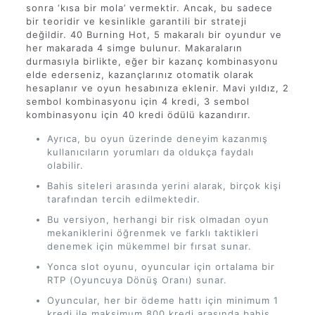
sonra ‘kısa bir mola’ vermektir. Ancak, bu sadece
bir teoridir ve kesinlikle garantili bir strateji
değildir. 40 Burning Hot, 5 makaralı bir oyundur ve
her makarada 4 simge bulunur. Makaraların
durmasıyla birlikte, eğer bir kazanç kombinasyonu
elde ederseniz, kazançlarınız otomatik olarak
hesaplanır ve oyun hesabınıza eklenir. Mavi yıldız, 2
sembol kombinasyonu için 4 kredi, 3 sembol
kombinasyonu için 40 kredi ödülü kazandırır.
Ayrıca, bu oyun üzerinde deneyim kazanmış
kullanıcıların yorumları da oldukça faydalı
olabilir.
Bahis siteleri arasında yerini alarak, birçok kişi
tarafından tercih edilmektedir.
Bu versiyon, herhangi bir risk olmadan oyun
mekaniklerini öğrenmek ve farklı taktikleri
denemek için mükemmel bir fırsat sunar.
Yonca slot oyunu, oyuncular için ortalama bir
RTP (Oyuncuya Dönüş Oranı) sunar.
Oyuncular, her bir ödeme hattı için minimum 1
kredi ile maksimum 800 kredi arasında bahis