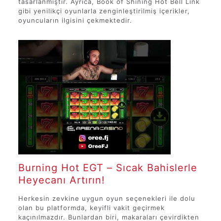
tasarlanmıştır. Ayrıca, Book of Shining Hot Bell Link
gibi yenilikçi oyunlarla zenginleştirilmiş içerikler,
oyuncuların ilgisini çekmektedir.
Burning Hot EGT – Sıcak Bahislerle
Heyecanı Artırın!
Herkesin zevkine uygun oyun seçenekleri ile dolu
olan bu platformda, keyifli vakit geçirmek
kaçınılmazdır. Bunlardan biri, makaraları çevirdikten