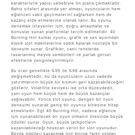
karakteristik yapısı sebebiyle ön plana çıkmaktadır.
Bahis siteleri arasında yer alması, oyuncuların hem
eğlenceli vakit geçirmelerini sağlarken hem de
kazanç elde etmelerine olanak tanır. Bu oyunu
denemek isteyenler için, doğru anlaşmalar ve
bonuslar sunan platformlar tercih edilmelidir. 40
Burning Hot kumar oyunu, grafik ve ses açısından
klasik slot makinelerine sadık kalarak nostaljik bir
deneyim sunar. Grafikler, canlı renklerde
tasarlanmış meyve sembolleri ve parlak görsel
efektlerle zenginleştirilmiştir.
Bu oran genellikle %95 ile %96 arasında
değişmektedir, bu da oyuncuların uzun vadede
yatırımlarının büyük bir kısmını geri kazanabileceğini
gösterir. Volatilite seviyesi ise orta düzeydedir,
yani oyun hem küçük hem de büyük kazançlar
sağlayabilir. Yonca slot oyunu, dengeli bir oyun
deneyimi sunarak geniş bir oyuncu kitlesine hitap
etmektedir. Egt 40 Burning Hot, sadece eğlence
için oynanabilecek bir oyun olmanın ötesinde büyük
ödüller sunar. Oyun, büyük jackpotların
kazanılabileceği heyecan verici bir slot oyunudur.
Büyük ödülleri kazanmak için birçok farklı yoldan