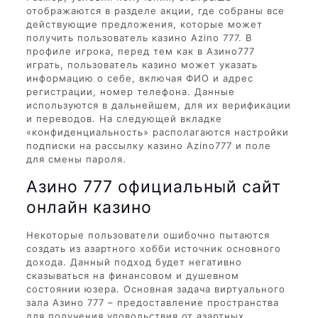
отображаются в разделе акции, где собраны все
действующие предложения, которые может
получить пользователь казино Azino 777. В
профиле игрока, перед тем как в Азино777
играть, пользователь казино может указать
информацию о себе, включая ФИО и адрес
регистрации, номер телефона. Данные
используются в дальнейшем, для их верификации
и переводов. На следующей вкладке
«конфиденциальность» располагаются настройки
подписки на рассылку казино Azino777 и поле
для смены пароля.
Азино 777 официальный сайт
онлайн казино
Некоторые пользователи ошибочно пытаются
создать из азартного хобби источник основного
дохода. Данный подход будет негативно
сказываться на финансовом и душевном
состоянии юзера. Основная задача виртуального
зала Азино 777 – предоставление пространства
для получения удовольствия от азартных