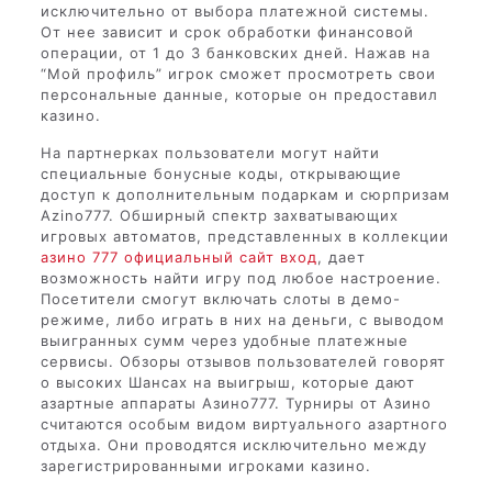
исключительно от выбора платежной системы.
От нее зависит и срок обработки финансовой
операции, от 1 до 3 банковских дней. Нажав на
“Мой профиль” игрок сможет просмотреть свои
персональные данные, которые он предоставил
казино.
На партнерках пользователи могут найти
специальные бонусные коды, открывающие
доступ к дополнительным подаркам и сюрпризам
Azino777. Обширный спектр захватывающих
игровых автоматов, представленных в коллекции
азино 777 официальный сайт вход
, дает
возможность найти игру под любое настроение.
Посетители смогут включать слоты в демо-
режиме, либо играть в них на деньги, с выводом
выигранных сумм через удобные платежные
сервисы. Обзоры отзывов пользователей говорят
о высоких Шансах на выигрыш, которые дают
азартные аппараты Азино777. Турниры от Азино
считаются особым видом виртуального азартного
отдыха. Они проводятся исключительно между
зарегистрированными игроками казино.