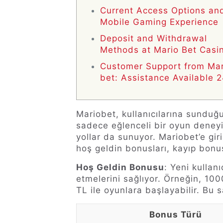
Current Access Options an
Mobile Gaming Experience
Deposit and Withdrawal
Methods at Mario Bet Casi
Customer Support from Mar
bet: Assistance Available 
Mariobet, kullanıcılarına sunduğ
sadece eğlenceli bir oyun deneyim
yollar da sunuyor. Mariobet’e giriş
hoş geldin bonusları, kayıp bonus
Hoş Geldin Bonusu
: Yeni kullan
etmelerini sağlıyor. Örneğin, 10
TL ile oyunlara başlayabilir. Bu
Bonus Türü