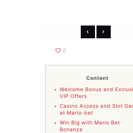
0
Content
Welcome Bonus and Exclus
VIP Offers
Casino Access and Slot G
at Mario-bet
Win Big with Mario Bet
Bonanza