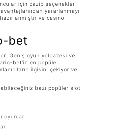
ncular için cazip seçenekler
 avantajlarından yararlanmayı
azırlanmıştır ve casino
o-bet
yor. Geniş oyun yelpazesi ve
ario-bet’in en popüler
lanıcıların ilgisini çekiyor ve
abileceğiniz bazı popüler slot
ı oyunlar.
ar.