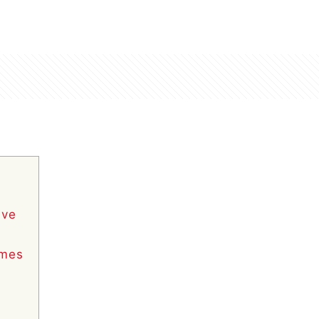
ive
ames