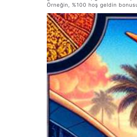
Örneğin, %100 hoş geldin bonusu