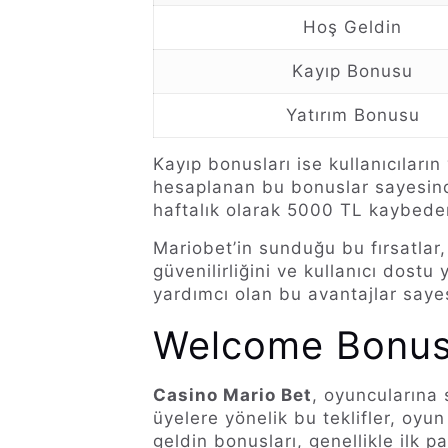
Hoş Geldin
Kayıp Bonusu
Yatırım Bonusu
Kayıp bonusları ise kullanıcıların
hesaplanan bu bonuslar sayesinde,
haftalık olarak 5000 TL kaybeden
Mariobet’in sunduğu bu fırsatla
güvenilirliğini ve kullanıcı dostu
yardımcı olan bu avantajlar saye
Welcome Bonus 
Casino Mario Bet
, oyuncuların
üyelere yönelik bu teklifler, oyu
geldin bonusları, genellikle ilk p