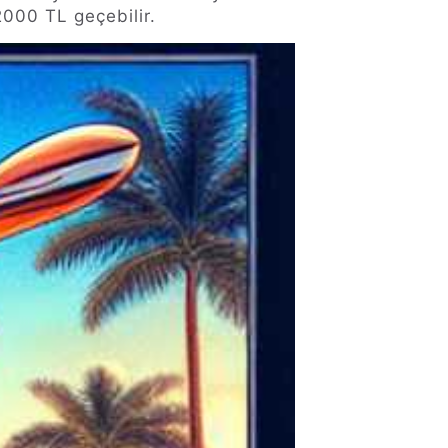
000 TL geçebilir.