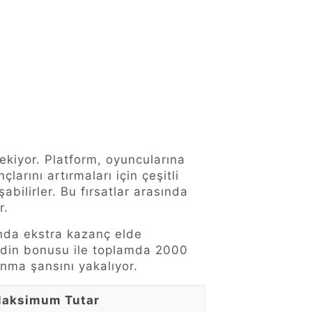
çekiyor. Platform, oyuncularına
rını artırmaları için çeşitli
şabilirler. Bu fırsatlar arasında
r.
rında ekstra kazanç elde
eldin bonusu ile toplamda 2000
nma şansını yakalıyor.
aksimum Tutar