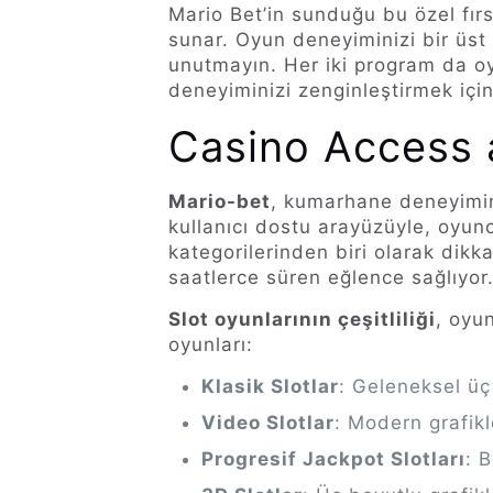
Mario Bet’in sunduğu bu özel fır
sunar. Oyun deneyiminizi bir üst
unutmayın. Her iki program da o
deneyiminizi zenginleştirmek için 
Casino Access 
Mario-bet
, kumarhane deneyimini
kullanıcı dostu arayüzüyle, oyun
kategorilerinden biri olarak dikkat
saatlerce süren eğlence sağlıyor
Slot oyunlarının çeşitliliği
, oyu
oyunları:
Klasik Slotlar
: Geleneksel üç
Video Slotlar
: Modern grafikl
Progresif Jackpot Slotları
: 