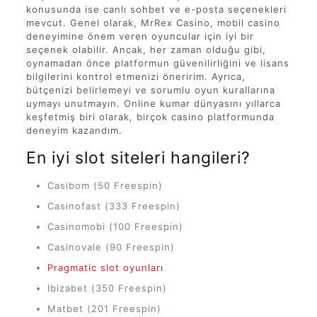
konusunda ise canlı sohbet ve e-posta seçenekleri
mevcut. Genel olarak, MrRex Casino, mobil casino
deneyimine önem veren oyuncular için iyi bir
seçenek olabilir. Ancak, her zaman olduğu gibi,
oynamadan önce platformun güvenilirliğini ve lisans
bilgilerini kontrol etmenizi öneririm. Ayrıca,
bütçenizi belirlemeyi ve sorumlu oyun kurallarına
uymayı unutmayın. Online kumar dünyasını yıllarca
keşfetmiş biri olarak, birçok casino platformunda
deneyim kazandım.
En iyi slot siteleri hangileri?
Casibom (50 Freespin)
Casinofast (333 Freespin)
Casinomobi (100 Freespin)
Casinovale (90 Freespin)
Pragmatic slot oyunları
Ibizabet (350 Freespin)
Matbet (201 Freespin)