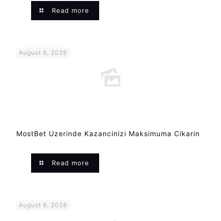
Read more
August 9, 2026
MostBet Uzerinde Kazancinizi Maksimuma Cikarin
Read more
August 9, 2026