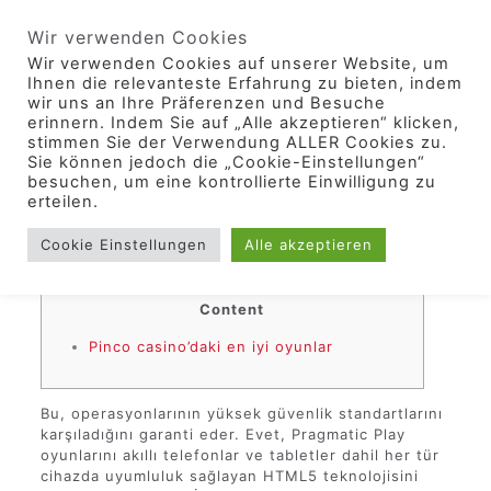
Wir verwenden Cookies
Wir verwenden Cookies auf unserer Website, um
Ihnen die relevanteste Erfahrung zu bieten, indem
wir uns an Ihre Präferenzen und Besuche
erinnern. Indem Sie auf „Alle akzeptieren“ klicken,
stimmen Sie der Verwendung ALLER Cookies zu.
Sie können jedoch die „Cookie-Einstellungen“
besuchen, um eine kontrollierte Einwilligung zu
erteilen.
Cookie Einstellungen
Alle akzeptieren
0
Content
Pinсo casino’daki en iyi oyunlar
Bu, operasyonlarının yüksek güvenlik standartlarını
karşıladığını garanti eder. Evet, Pragmatic Play
oyunlarını akıllı telefonlar ve tabletler dahil her tür
cihazda uyumluluk sağlayan HTML5 teknolojisini