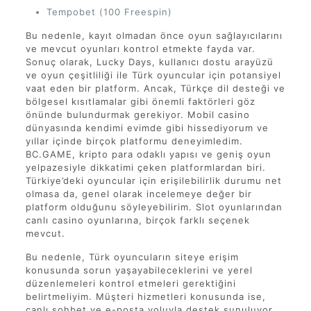
Tempobet (100 Freespin)
Bu nedenle, kayıt olmadan önce oyun sağlayıcılarını
ve mevcut oyunları kontrol etmekte fayda var.
Sonuç olarak, Lucky Days, kullanıcı dostu arayüzü
ve oyun çeşitliliği ile Türk oyuncular için potansiyel
vaat eden bir platform. Ancak, Türkçe dil desteği ve
bölgesel kısıtlamalar gibi önemli faktörleri göz
önünde bulundurmak gerekiyor. Mobil casino
dünyasında kendimi evimde gibi hissediyorum ve
yıllar içinde birçok platformu deneyimledim.
BC.GAME, kripto para odaklı yapısı ve geniş oyun
yelpazesiyle dikkatimi çeken platformlardan biri.
Türkiye’deki oyuncular için erişilebilirlik durumu net
olmasa da, genel olarak incelemeye değer bir
platform olduğunu söyleyebilirim. Slot oyunlarından
canlı casino oyunlarına, birçok farklı seçenek
mevcut.
Bu nedenle, Türk oyuncuların siteye erişim
konusunda sorun yaşayabileceklerini ve yerel
düzenlemeleri kontrol etmeleri gerektiğini
belirtmeliyim. Müşteri hizmetleri konusunda ise,
canlı sohbet ve e-posta yoluyla destek sunuluyor.