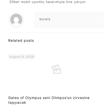
20bet mobil uyumlu tasarımıyla öne çıkıyor.
koreis
Related posts
August 9, 2026
Gates of Olympus seni Olimpos’un zirvesine
taşıyacak