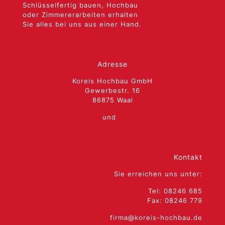
Schlüsselfertig bauen, Hochbau
oder Zimmererarbeiten erhalten
Sie alles bei uns aus einer Hand.
Adresse
Koreis Hochbau GmbH
Gewerbestr. 16
86875
Waal
Impressum
und
Datenschutz
Kontakt
Sie erreichen uns unter:
Tel: 08246 685
Fax: 08246 779
firma@koreis-hochbau.de