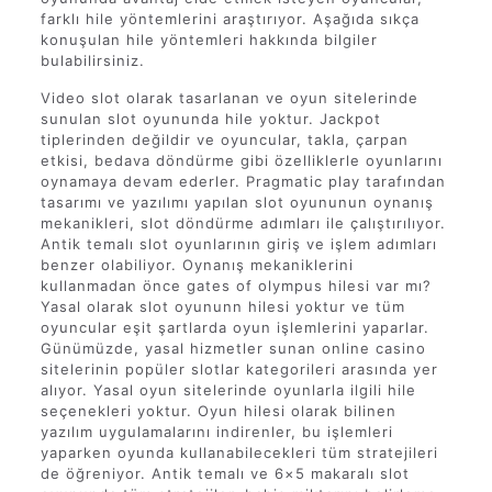
farklı hile yöntemlerini araştırıyor. Aşağıda sıkça
konuşulan hile yöntemleri hakkında bilgiler
bulabilirsiniz.
Video slot olarak tasarlanan ve oyun sitelerinde
sunulan slot oyununda hile yoktur. Jackpot
tiplerinden değildir ve oyuncular, takla, çarpan
etkisi, bedava döndürme gibi özelliklerle oyunlarını
oynamaya devam ederler. Pragmatic play tarafından
tasarımı ve yazılımı yapılan slot oyununun oynanış
mekanikleri, slot döndürme adımları ile çalıştırılıyor.
Antik temalı slot oyunlarının giriş ve işlem adımları
benzer olabiliyor. Oynanış mekaniklerini
kullanmadan önce gates of olympus hilesi var mı?
Yasal olarak slot oyununn hilesi yoktur ve tüm
oyuncular eşit şartlarda oyun işlemlerini yaparlar.
Günümüzde, yasal hizmetler sunan online casino
sitelerinin popüler slotlar kategorileri arasında yer
alıyor. Yasal oyun sitelerinde oyunlarla ilgili hile
seçenekleri yoktur. Oyun hilesi olarak bilinen
yazılım uygulamalarını indirenler, bu işlemleri
yaparken oyunda kullanabilecekleri tüm stratejileri
de öğreniyor. Antik temalı ve 6×5 makaralı slot