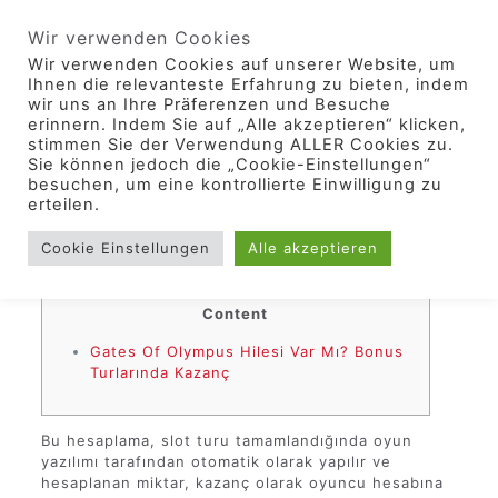
Wir verwenden Cookies
Wir verwenden Cookies auf unserer Website, um
Ihnen die relevanteste Erfahrung zu bieten, indem
wir uns an Ihre Präferenzen und Besuche
erinnern. Indem Sie auf „Alle akzeptieren“ klicken,
stimmen Sie der Verwendung ALLER Cookies zu.
Sie können jedoch die „Cookie-Einstellungen“
besuchen, um eine kontrollierte Einwilligung zu
erteilen.
Cookie Einstellungen
Alle akzeptieren
0
Content
Gates Of Olympus Hilesi Var Mı? Bonus
Turlarında Kazanç
Bu hesaplama, slot turu tamamlandığında oyun
yazılımı tarafından otomatik olarak yapılır ve
hesaplanan miktar, kazanç olarak oyuncu hesabına