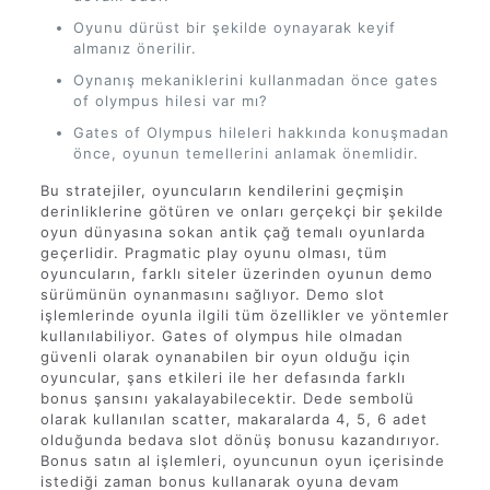
Oyunu dürüst bir şekilde oynayarak keyif
almanız önerilir.
Oynanış mekaniklerini kullanmadan önce gates
of olympus hilesi var mı?
Gates of Olympus hileleri hakkında konuşmadan
önce, oyunun temellerini anlamak önemlidir.
Bu stratejiler, oyuncuların kendilerini geçmişin
derinliklerine götüren ve onları gerçekçi bir şekilde
oyun dünyasına sokan antik çağ temalı oyunlarda
geçerlidir. Pragmatic play oyunu olması, tüm
oyuncuların, farklı siteler üzerinden oyunun demo
sürümünün oynanmasını sağlıyor. Demo slot
işlemlerinde oyunla ilgili tüm özellikler ve yöntemler
kullanılabiliyor. Gates of olympus hile olmadan
güvenli olarak oynanabilen bir oyun olduğu için
oyuncular, şans etkileri ile her defasında farklı
bonus şansını yakalayabilecektir. Dede sembolü
olarak kullanılan scatter, makaralarda 4, 5, 6 adet
olduğunda bedava slot dönüş bonusu kazandırıyor.
Bonus satın al işlemleri, oyuncunun oyun içerisinde
istediği zaman bonus kullanarak oyuna devam