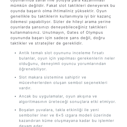
oyunlarında sanal hile yoluyla para kazanılması
mümkün değildir. Fakat slot taktikleri deneyerek bu
oyunda başarılı olma ihtimaliniz yüksektir. Oyun
genellikle bu taktiklerin kullanımıyla iyi bir kazanç
ödemesi yapabiliyor. Sizler de hileyi arama yerine
oyunlarda şansınızı deneyebileceğiniz taktikleri
kullanmalısınız. Unutmayın, Gates of Olympus
oyununda başarı için sadece şans değil, doğru
taktikler ve stratejiler de gereklidir.
Antik temalı slot oyununu inceleme fırsatı
bulanlar, oyun için yapılması gerekenlerin neler
olduğunu, deneyimli oyuncu yorumlarından
öğrenebiliyor.
Slot makara sistemine sahiptir ve
mücevherlerden oluşan sembol seçenekleri
vardır.
Ancak bu uygulamalar, oyun akışına ve
algoritmasının üreteceği sonuçlara etki etmiyor.
Boşalan yuvalara, takla etkinliği ile yeni
semboller iner ve 6×5 ızgara modeli üzerinde
kazandıran küme oluşmayana kadar bu işlemler
devam eder.