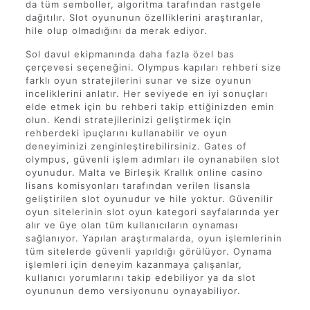
da tüm semboller, algoritma tarafından rastgele
dağıtılır. Slot oyununun özelliklerini araştıranlar,
hile olup olmadığını da merak ediyor.
Sol davul ekipmanında daha fazla özel bas
çerçevesi seçeneğini. Olympus kapıları rehberi size
farklı oyun stratejilerini sunar ve size oyunun
inceliklerini anlatır. Her seviyede en iyi sonuçları
elde etmek için bu rehberi takip ettiğinizden emin
olun. Kendi stratejilerinizi geliştirmek için
rehberdeki ipuçlarını kullanabilir ve oyun
deneyiminizi zenginleştirebilirsiniz. Gates of
olympus, güvenli işlem adımları ile oynanabilen slot
oyunudur. Malta ve Birleşik Krallık online casino
lisans komisyonları tarafından verilen lisansla
geliştirilen slot oyunudur ve hile yoktur. Güvenilir
oyun sitelerinin slot oyun kategori sayfalarında yer
alır ve üye olan tüm kullanıcıların oynaması
sağlanıyor. Yapılan araştırmalarda, oyun işlemlerinin
tüm sitelerde güvenli yapıldığı görülüyor. Oynama
işlemleri için deneyim kazanmaya çalışanlar,
kullanıcı yorumlarını takip edebiliyor ya da slot
oyununun demo versiyonunu oynayabiliyor.