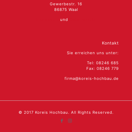
Gewerbestr. 16
86875
Waal
Impressum
und
Datenschutz
Kontakt
Sie erreichen uns unter:
Tel: 08246 685
Fax: 08246 779
firma@koreis-hochbau.de
© 2017 Koreis Hochbau. All Rights Reserved.