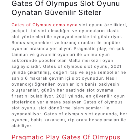
Gates Of Olympus Slot Oyunu
Oynatan Güvenilir Siteler
Gates of Olympus demo oyna
slot oyunu özellikleri,
jackpot tipi slot olmadığını ve oyuncuların klasik
slot yöntemleri ile oynayabileceklerini gösteriyor.
Bonus seçenekleri ve kazanç oranları ile popüler
oyunlar arasında yer alıyor. Pragmatic play, en çok
tanınan ve güvenilir oyunları ile online oyun
sektöründe popüler olan Malta merkezli oyun
sağlayıcısıdır. Gates of olympus slot oyunu, 2021
yılında çıkartılmış, değerli taş ve eşya sembollerine
sahip 6 makaralı çevrim içi slot oyunudur. Nasıl
oynandığı öğrenilen oyunlar için bahis bakiyesini
oluşturanlar, günün her saatinde slot oynama
fırsatını bulabiliyor. 2021 yılında, en güvenilir oyun
sitelerinde yer almaya başlayan Gates of olympus
slot oyunu, slot döndürme işlem adımları ile
oynanabiliyor. Gates of olympus slot oyununda, her
oyuncu, bahis kazancını, rtp oranı hesaplamaları ile
alabiliyor.
Pragmatic Play Gates Of Olmypus