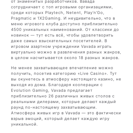
от знаменитых разработчиков. Вавада
сотрудничает с топ игровыми организациями,
среди которых Playtech, Netent, Play’n’Go,
Pragmatic и 1X2Gaming. И неудивительно, что в
меню игрового клуба доступно приблизительно
4500 уникальных наименований. От классики до
новинок — тут есть всё, чтобы удовлетворить
даже самых взыскательных посетителей. В
игровом азартном учреждении Vavada играть
виртуально можно в развлечения разных жанров,
в целом насчитывается около 18 разных жанров.
Не менее захватывающее впечатление можно
получить, посетив категорию «Live Casino». Тут
вы окунетесь в атмосферу настоящего казино, не
выходя из дома. Благодаря кооперации с
Evolution Gaming, Vavada предлагает
приблизительно 26 различных живых столов с
реальными дилерами, которые делают каждый
раунд по-настоящему захватывающим.
Атмосфера живых игр в Vavada — это фактически
взрыв эмоций, который делает каждую игру
уникальной.