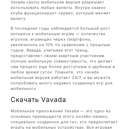
Vavada casino мобильная версия разрешает
использовать любые валюты. Внутри казино
клуба функционирует сервис, который меняет
валюту.
В последние годы наблюдается большой рост
интереса к мобильным играм — количество
игроков, играющих через смартфоны,
увеличилось на 10% по сравнению с прошлым
годом. Вавада, учитывая этот тренд,
предоставляет своим азартным участникам
полную мобильную совместимость, что делает
сам процесс еще более доступным и удобным в
любое время суток. Помните, что vavada
мобильная версия работает 24/7, а вы можете
попробовать много недавно созданных игр для
мобильного.
Скачать Vavada
Мобильное приложение Vavada — это одно из
основных преимуществ этого онлайн-казино,
специально созданное для тех, кто предпочитает
играть на мобильных устройствах. Вся игровая