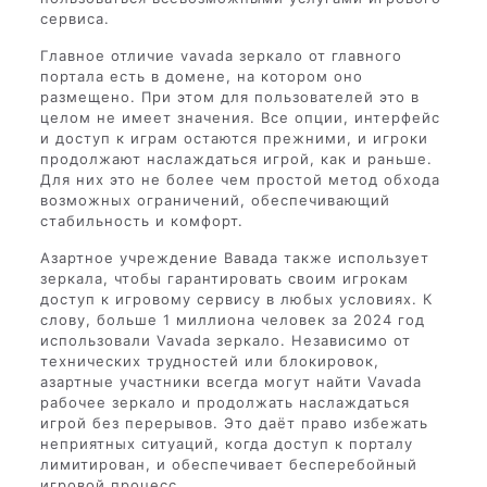
сервиса.
Главное отличие vavada зеркало от главного
портала есть в домене, на котором оно
размещено. При этом для пользователей это в
целом не имеет значения. Все опции, интерфейс
и доступ к играм остаются прежними, и игроки
продолжают наслаждаться игрой, как и раньше.
Для них это не более чем простой метод обхода
возможных ограничений, обеспечивающий
стабильность и комфорт.
Азартное учреждение Вавада также использует
зеркала, чтобы гарантировать своим игрокам
доступ к игровому сервису в любых условиях. К
слову, больше 1 миллиона человек за 2024 год
использовали Vavada зеркало. Независимо от
технических трудностей или блокировок,
азартные участники всегда могут найти Vavada
рабочее зеркало и продолжать наслаждаться
игрой без перерывов. Это даёт право избежать
неприятных ситуаций, когда доступ к порталу
лимитирован, и обеспечивает бесперебойный
игровой процесс.