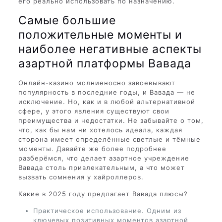
его реально использовать по назначению.
Самые большие
положительные моменты и
наиболее негативные аспекты
азартной платформы Вавада
Онлайн-казино молниеносно завоевывают
популярность в последние годы, и Вавада — не
исключение. Но, как и в любой альтернативной
сфере, у этого явления существуют свои
преимущества и недостатки. Не забывайте о том,
что, как бы нам ни хотелось идеала, каждая
сторона имеет определённые светлые и тёмные
моменты. Давайте же более подробнее
разберёмся, что делает азартное учреждение
Вавада столь привлекательным, а что может
вызвать сомнения у хайроллеров.
Какие в 2025 году предлагает Вавада плюсы?
Практическое использование. Одним из
ключевых позитивных моментов азартной