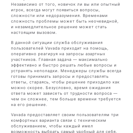
Независимо от того, новичок ли вы или опытный
игрок, всегда могут появиться вопросы,
сложности или недоразумения. Временами
сложность проблемы может быть неочевидной,
и незамедлительное решение может стать
настоящим вызовом.
В данной ситуации служба обслуживания
пользователей Vavada приходит на помощь,
оперативно реагируя на запросы азартных
участников. Главная задача — максимально
эффективно и быстро решать любые вопросы и
устранять неполадки. Менеджеры службы всегда
готовы принимать запросы и предоставлять
ответы, стараясь, чтобы решение приходило как
можно скорее. Безусловно, время ожидания
ответа может зависеть от трудности вопроса —
чем он сложнее, тем больше времени требуется
на его решение.
Vavada предоставляет своим пользователям три
комфортных варианта связи с техническим
обслуживанием, чтобы каждый имел
возможность выбрать самый удобный для себя.