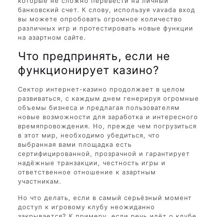
которые не сложно перевести на личный
банковский счет. К слову, используя vavada вход
вы можете опробовать огромное количество
различных игр и протестировать новые функции
на азартном сайте.
Что предпринять, если не
функционирует казино?
Сектор интернет-казино продолжает в целом
развиваться, с каждым днем генерируя огромные
объемы бизнеса и предлагая пользователям
новые возможности для заработка и интересного
времяпровождения. Но, прежде чем погрузиться
в этот мир, необходимо убедиться, что
выбранная вами площадка есть
сертифицированной, прозрачной и гарантирует
надёжные транзакции, честность игры и
ответственное отношение к азартным
участникам.
Но что делать, если в самый серьёзный момент
доступ к игровому клубу неожиданно
закрывается? К примеру, если речь идёт о клубе