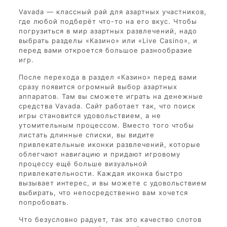
Vavada — классный рай для азартных участников,
где любой подберёт что-то на его вкус. Чтобы
погрузиться в мир азартных развлечений, надо
выбрать разделы «Казино» или «Live Casino», и
перед вами откроется большое разнообразие
игр.
После перехода в раздел «Казино» перед вами
сразу появится огромный выбор азартных
аппаратов. Там вы сможете играть на денежные
средства Vavada. Сайт работает так, что поиск
игры становится удовольствием, а не
утомительным процессом. Вместо того чтобы
листать длинные списки, вы видите
привлекательные иконки развлечений, которые
облегчают навигацию и придают игровому
процессу ещё больше визуальной
привлекательности. Каждая иконка быстро
вызывает интерес, и вы можете с удовольствием
выбирать, что непосредственно вам хочется
попробовать.
Что безусловно радует, так это качество слотов