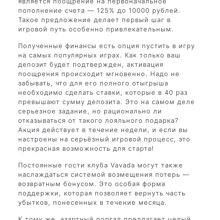
является поощрение на первоначальное
пополнение счета — 125% до 10000 рублей.
Такое предложение делает первый шаг в
игровой путь особенно привлекательным.
Полученные финансы есть опция пустить в игру
на самых популярных играх. Как только ваш
депозит будет подтвержден, активация
поощрения происходит мгновенно. Надо не
забывать, что для его полного отыгрыша
необходимо сделать ставки, которые в 40 раз
превышают сумму депозита. Это на самом деле
серьезное задание, но рационально ли
отказываться от такого лояльного подарка?
Акция действует в течение недели, и если вы
настроены на серьёзный игровой процесс, это
прекрасная возможность для старта!
Постоянные гости клуба Vavada могут также
наслаждаться системой возмещения потерь —
возвратным бонусом. Это особая форма
поддержки, которая позволяет вернуть часть
убытков, понесенных в течение месяца.
К тому же, азартный портал предлагает целый