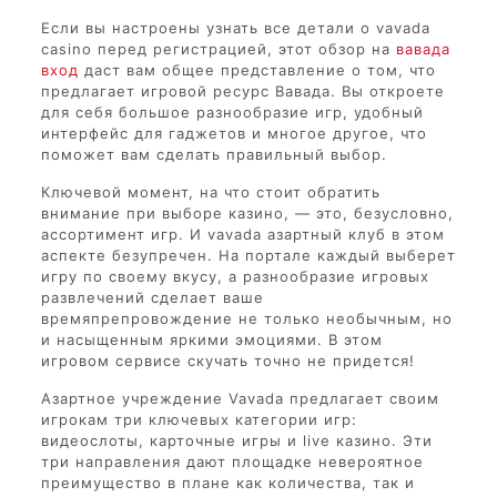
Если вы настроены узнать все детали о vavada
casino перед регистрацией, этот обзор на
вавада
вход
даст вам общее представление о том, что
предлагает игровой ресурс Вавада. Вы откроете
для себя большое разнообразие игр, удобный
интерфейс для гаджетов и многое другое, что
поможет вам сделать правильный выбор.
Ключевой момент, на что стоит обратить
внимание при выборе казино, — это, безусловно,
ассортимент игр. И vavada азартный клуб в этом
аспекте безупречен. На портале каждый выберет
игру по своему вкусу, а разнообразие игровых
развлечений сделает ваше
времяпрепровождение не только необычным, но
и насыщенным яркими эмоциями. В этом
игровом сервисе скучать точно не придется!
Азартное учреждение Vavada предлагает своим
игрокам три ключевых категории игр:
видеослоты, карточные игры и live казино. Эти
три направления дают площадке невероятное
преимущество в плане как количества, так и