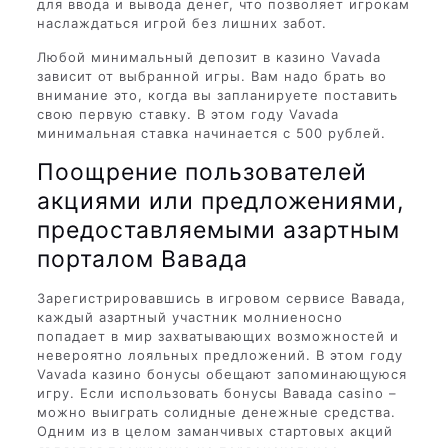
для ввода и вывода денег, что позволяет игрокам
наслаждаться игрой без лишних забот.
Любой минимальный депозит в казино Vavada
зависит от выбранной игры. Вам надо брать во
внимание это, когда вы запланируете поставить
свою первую ставку. В этом году Vavada
минимальная ставка начинается с 500 рублей.
Поощрение пользователей
акциями или предложениями,
предоставляемыми азартным
порталом Вавада
Зарегистрировавшись в игровом сервисе Вавада,
каждый азартный участник молниеносно
попадает в мир захватывающих возможностей и
невероятно лояльных предложений. В этом году
Vavada казино бонусы обещают запоминающуюся
игру. Если использовать бонусы Вавада casino –
можно выиграть солидные денежные средства.
Одним из в целом заманчивых стартовых акций