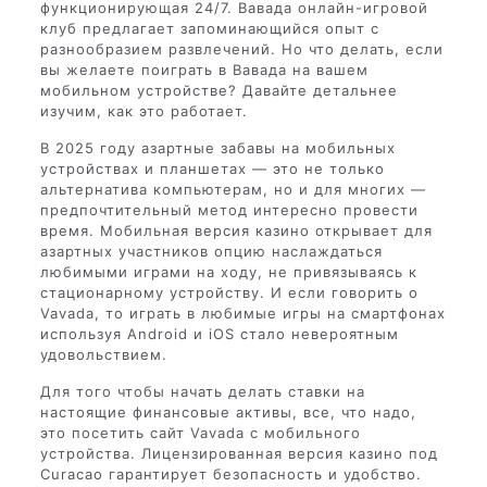
функционирующая 24/7. Вавада онлайн-игровой
клуб предлагает запоминающийся опыт с
разнообразием развлечений. Но что делать, если
вы желаете поиграть в Вавада на вашем
мобильном устройстве? Давайте детальнее
изучим, как это работает.
В 2025 году азартные забавы на мобильных
устройствах и планшетах — это не только
альтернатива компьютерам, но и для многих —
предпочтительный метод интересно провести
время. Мобильная версия казино открывает для
азартных участников опцию наслаждаться
любимыми играми на ходу, не привязываясь к
стационарному устройству. И если говорить о
Vavada, то играть в любимые игры на смартфонах
используя Android и iOS стало невероятным
удовольствием.
Для того чтобы начать делать ставки на
настоящие финансовые активы, все, что надо,
это посетить сайт Vavada с мобильного
устройства. Лицензированная версия казино под
Curacao гарантирует безопасность и удобство.