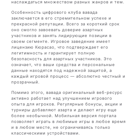
наслаждаться множеством разных жанров и тем.
Особенность цифрового клуба вавада
заключается в его стремительном успехе и
прекрасной репутации. Всего за короткий срок
оно смогло завоевать доверие азартных
участников и занять лидирующие позиции в
своем сегменте. Игровое заведение имеет
лицензию Кюрасао, что подтверждает его
легитимность и гарантирует полную
безопасность для азартных участников. Это
означает, что ваши средства и персональные
данные находятся под надежной защитой, а
каждый игровой процесс — абсолютно честный и
прозрачный.
Помимо этого, вавада оригинальный веб-ресурс
активно работает над улучшением игрового
опыта для игроков. Регулярные бонусы, акции и
турниры добавляют азарта и делают игру еще
более необычной. Мобильная версия портала
позволяет играть в любимые игры в любое время
и в любом месте, не ограничиваясь только
классическими устройствами.