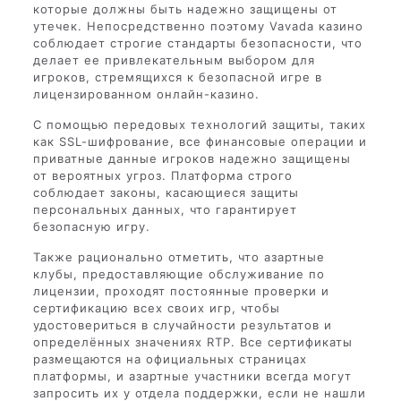
которые должны быть надежно защищены от
утечек. Непосредственно поэтому Vavada казино
соблюдает строгие стандарты безопасности, что
делает ее привлекательным выбором для
игроков, стремящихся к безопасной игре в
лицензированном онлайн-казино.
С помощью передовых технологий защиты, таких
как SSL-шифрование, все финансовые операции и
приватные данные игроков надежно защищены
от вероятных угроз. Платформа строго
соблюдает законы, касающиеся защиты
персональных данных, что гарантирует
безопасную игру.
Также рационально отметить, что азартные
клубы, предоставляющие обслуживание по
лицензии, проходят постоянные проверки и
сертификацию всех своих игр, чтобы
удостовериться в случайности результатов и
определённых значениях RTP. Все сертификаты
размещаются на официальных страницах
платформы, и азартные участники всегда могут
запросить их у отдела поддержки, если не нашли