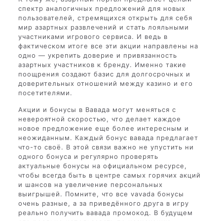
спектр аналогичных предложений для новых
пользователей, стремящихся открыть для себя
мир азартных развлечений и стать лояльными
участниками игрового сервиса. И ведь в
фактическом итоге все эти акции направлены на
одно — укрепить доверие и привязанность
азартных участников к бренду. Именно такие
поощрения создают базис для долгосрочных и
доверительных отношений между казино и его
посетителями.
Акции и бонусы в Вавада могут меняться с
невероятной скоростью, что делает каждое
новое предложение еще более интересным и
неожиданным. Каждый бонус вавада предлагает
что-то своё. В этой связи важно не упустить ни
одного бонуса и регулярно проверять
актуальные бонусы на официальном ресурсе,
чтобы всегда быть в центре самых горячих акций
и шансов на увеличение персональных
выигрышей. Помните, что все vavada бонусы
очень разные, а за приведённого друга в игру
реально получить вавада промокод. В будущем