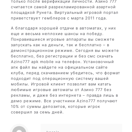
только после верификации личности. Азино 777
считается самой разрекламированной азартной
площадкой Рунета. Виртуальный игровой портал
приветствует гемблеров с марта 2011 года.
А благодаря хорошей отдачи в автоматах, у них
еще и весьма неплохие шансы на победу.
Понравившиеся игровые аппараты вы сможете
запускать как на деньги, так и бесплатно – в
демонстрационном режиме. Сегодня вы можете
бесплатно, без регистрации и без смс скачать
Azino777 apk mobile на телефон. Установочный
апк файл вы найдете на официальном сайте
клуба, перед скачиванием убедитесь, что формат
подходит под операционную систему вашей
мобилы. Игровой клиент позволит вам катать
любимые игровые автоматы от Азино 777 без
рекламы, и даже без интернета – правда лишь в
демо режиме. Все участники Azino777 получают
10% от суммы депозитов, которые игрок
совершил за семь дней.