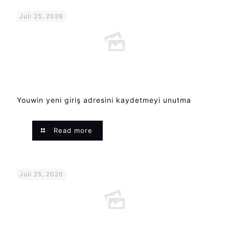
Juli 25, 2026
Youwin yeni giriş adresini kaydetmeyi unutma
Read more
Juli 25, 2026