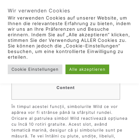
Wir verwenden Cookies
Wir verwenden Cookies auf unserer Website, um
Ihnen die relevanteste Erfahrung zu bieten, indem
wir uns an Ihre Präferenzen und Besuche
erinnern. Indem Sie auf „Alle akzeptieren“ klicken,
stimmen Sie der Verwendung ALLER Cookies zu.
Sie können jedoch die „Cookie-Einstellungen“
besuchen, um eine kontrollierte Einwilligung zu
erteilen.
Cookie Einstellungen
Alle akzeptieren
0
Content
În timpul acestei funcții, simbolurile Wild ce vor
apărea vor fi strânse până la sfârșitul rundei.
Oricare al patrulea simbol Wild reactivează opțiunea
cu încă 10 rotiri gratuite. Acest slot, având
tematică marină, desigur că și simbolurile sunt pe
măsură. Te vei întâlni cu plute, undițe, libeluli,