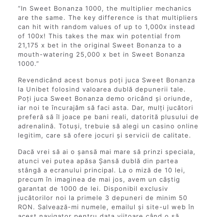
“In Sweet Bonanza 1000, the multiplier mechanics
are the same. The key difference is that multipliers
can hit with random values of up to 1,000x instead
of 100x! This takes the max win potential from
21,175 x bet in the original Sweet Bonanza to a
mouth-watering 25,000 x bet in Sweet Bonanza
1000.”
Revendicând acest bonus poți juca Sweet Bonanza
la Unibet folosind valoarea dublă depunerii tale.
Poți juca Sweet Bonanza demo oricând și oriunde,
iar noi te încurajăm să faci asta. Dar, mulți jucători
preferă să îl joace pe bani reali, datorită plusului de
adrenalină. Totuși, trebuie să alegi un casino online
legitim, care să ofere jocuri și servicii de calitate.
Dacă vrei să ai o șansă mai mare să prinzi speciala,
atunci vei putea apăsa Șansă dublă din partea
stângă a ecranului principal. La o miză de 10 lei,
precum în imaginea de mai jos, avem un câștig
garantat de 1000 de lei. Disponibil exclusiv
jucătorilor noi la primele 3 depuneri de minim 50
RON. Salvează-mi numele, emailul și site-ul web în
acest navigator pentru data viitoare când o să