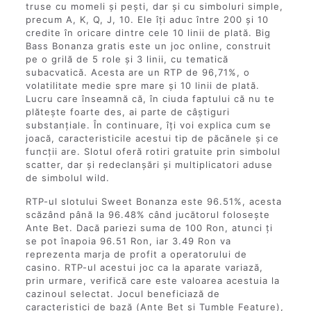
truse cu momeli și pești, dar și cu simboluri simple,
precum A, K, Q, J, 10. Ele îți aduc între 200 și 10
credite în oricare dintre cele 10 linii de plată. Big
Bass Bonanza gratis este un joc online, construit
pe o grilă de 5 role și 3 linii, cu tematică
subacvatică. Acesta are un RTP de 96,71%, o
volatilitate medie spre mare și 10 linii de plată.
Lucru care înseamnă că, în ciuda faptului că nu te
plătește foarte des, ai parte de câștiguri
substanțiale. În continuare, îți voi explica cum se
joacă, caracteristicile acestui tip de păcănele și ce
funcții are. Slotul oferă rotiri gratuite prin simbolul
scatter, dar și redeclanșări și multiplicatori aduse
de simbolul wild.
RTP-ul slotului Sweet Bonanza este 96.51%, acesta
scăzând până la 96.48% când jucătorul folosește
Ante Bet. Dacă pariezi suma de 100 Ron, atunci ți
se pot înapoia 96.51 Ron, iar 3.49 Ron va
reprezenta marja de profit a operatorului de
casino. RTP-ul acestui joc ca la aparate variază,
prin urmare, verifică care este valoarea acestuia la
cazinoul selectat. Jocul beneficiază de
caracteristici de bază (Ante Bet și Tumble Feature),