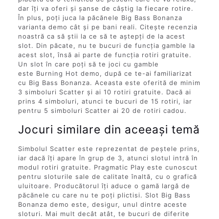
dar îți va oferi și șanse de câștig la fiecare rotire.
În plus, poți juca la păcănele Big Bass Bonanza
varianta demo cât și pe bani reali. Citește recenzia
noastră ca să știi la ce să te aștepți de la acest
slot. Din păcate, nu te bucuri de funcția gamble la
acest slot, însă ai parte de funcția rotiri gratuite.
Un slot în care poți să te joci cu gamble
este Burning Hot demo, după ce te-ai familiarizat
cu Big Bass Bonanza. Aceasta este oferită de minim
3 simboluri Scatter și ai 10 rotiri gratuite. Dacă ai
prins 4 simboluri, atunci te bucuri de 15 rotiri, iar
pentru 5 simboluri Scatter ai 20 de rotiri cadou.
Jocuri similare din aceeași temă
Simbolul Scatter este reprezentat de peștele prins,
iar dacă îți apare în grup de 3, atunci slotul intră în
modul rotiri gratuite. Pragmatic Play este cunoscut
pentru sloturile sale de calitate înaltă, cu o grafică
uluitoare. Producătorul îți aduce o gamă largă de
păcănele cu care nu te poți plictisi. Slot Big Bass
Bonanza demo este, desigur, unul dintre aceste
sloturi. Mai mult decât atât, te bucuri de diferite