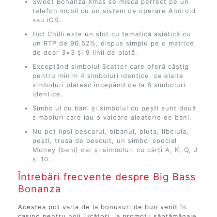
Sweet Bonanza Xmas se misca perfect pe un
telefon mobil cu un sistem de operare Android
sau iOS.
Hot Chilli este un slot cu tematică asiatică cu
un RTP de 96.52%, dispus simplu pe o matrice
de doar 3×3 și 9 linii de plată.
Exceptând simbolul Scatter care oferă câștig
pentru minim 4 simboluri identice, celelalte
simboluri plătesc începând de la 8 simboluri
identice.
Simbolul cu bani și simbolul cu pești sunt două
simboluri care iau o valoare aleatorie de bani.
Nu pot lipsi pescarul, bibanul, pluta, libelula,
pești, trusa de pescuit, un simbol special
Money (bani) dar și simboluri cu cărți A, K, Q, J
și 10.
Întrebări frecvente despre Big Bass
Bonanza
Acestea pot varia de la bonusuri de bun venit în
casino pentru noii jucători, la promoții săptămânale