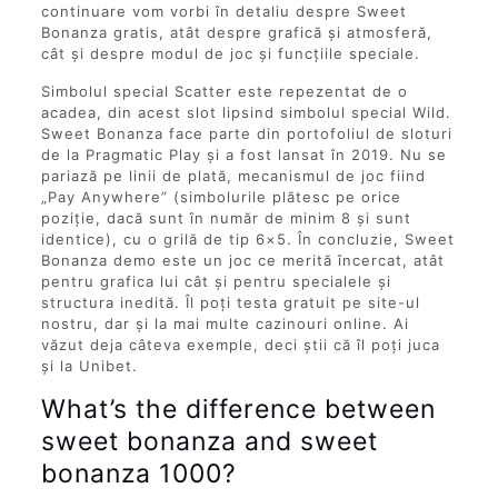
continuare vom vorbi în detaliu despre Sweet
Bonanza gratis, atât despre grafică și atmosferă,
cât și despre modul de joc și funcțiile speciale.
Simbolul special Scatter este repezentat de o
acadea, din acest slot lipsind simbolul special Wild.
Sweet Bonanza face parte din portofoliul de sloturi
de la Pragmatic Play și a fost lansat în 2019. Nu se
pariază pe linii de plată, mecanismul de joc fiind
„Pay Anywhere” (simbolurile plătesc pe orice
poziție, dacă sunt în număr de minim 8 și sunt
identice), cu o grilă de tip 6×5. În concluzie, Sweet
Bonanza demo este un joc ce merită încercat, atât
pentru grafica lui cât și pentru specialele și
structura inedită. Îl poți testa gratuit pe site-ul
nostru, dar și la mai multe cazinouri online. Ai
văzut deja câteva exemple, deci știi că îl poți juca
și la Unibet.
What’s the difference between
sweet bonanza and sweet
bonanza 1000?