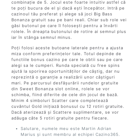
combinație de 5. Jocul este foarte intuitiv astfel că
te poți bucura de el și dacă ești începător. Intră pe
cazinoul tău preferat și alege să joci Big Bass
Bonanza gratuit sau pe bani reali. Chiar sub role vei
găsi butonul pe care îl folosești pentru a învârti
rolele. În dreapta butonului de rotire ai semnul plus
iar în stânga semnul minus.
Poți folosi aceste butoane laterale pentru a ajusta
miza conform preferințelor tale. Totul depinde de
functiile bonus cazino pe care le obtii sau pe care
alegi sa le cumperi. Runda specială cu free spins
ajută la sporirea oportunităților de câștig, dar nu
reprezintă o garanție a realizării unor câștiguri
mari. Pe parcursul desfășurării rundelor gratuite
din Sweet Bonanza slot online, rolele se vor
schimba, fiind diferite de cele din jocul de bază.
Minim 4 simboluri Scatter care completează
cuvântul Gold inițiază bonusul cu 12 rotiri gratuite.
Dacă aterizează și Scattere suplimentare, se vor
adăuga câte 5 rotiri gratuite pentru fiecare.
Salutare, numele meu este Martin Adrian
Marius și sunt membru al echipei Cazino365.