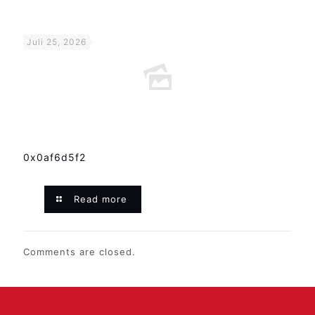
Juli 25, 2026
0x0af6d5f2
Read more
Comments are closed.