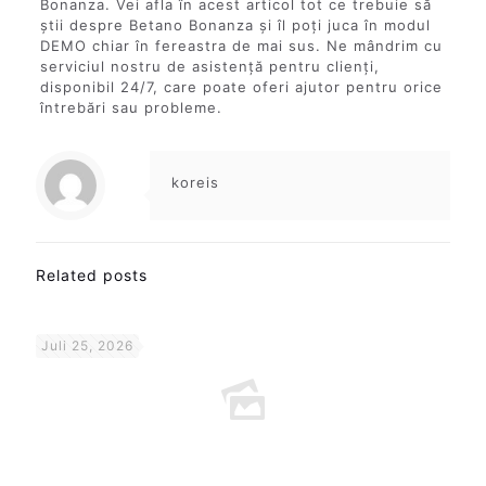
Bonanza. Vei afla în acest articol tot ce trebuie să
știi despre Betano Bonanza și îl poți juca în modul
DEMO chiar în fereastra de mai sus. Ne mândrim cu
serviciul nostru de asistență pentru clienți,
disponibil 24/7, care poate oferi ajutor pentru orice
întrebări sau probleme.
koreis
Related posts
Juli 25, 2026