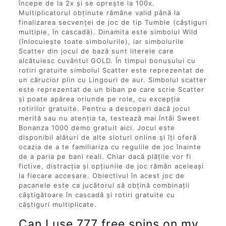
începe de la 2x și se oprește la 100x.
Multiplicatorul obținute rămâne valid până la
finalizarea secvenței de joc de tip Tumble (câștiguri
multiple, în cascadă). Dinamita este simbolul Wild
(înlocuiește toate simbolurile), iar simbolurile
Scatter din jocul de bază sunt literele care
alcătuiesc cuvântul GOLD. În timpul bonusului cu
rotiri gratuite simbolul Scatter este reprezentat de
un cărucior plin cu Lingouri de aur. Simbolul scatter
este reprezentat de un biban pe care scrie Scatter
și poate apărea oriunde pe role, cu excepția
rotirilor gratuite. Pentru a descoperi dacă jocul
merită sau nu atenția ta, testează mai întâi Sweet
Bonanza 1000 demo gratuit aici. Jocul este
disponibil alături de alte sloturi online și îți oferă
ocazia de a te familiariza cu regulile de joc înainte
de a paria pe bani reali. Chiar dacă plățile vor fi
fictive, distracția și opțiunile de joc rămân aceleași
la fiecare accesare. Obiectivul în acest joc de
pacanele este ca jucătorul să obțină combinații
câștigătoare în cascadă și rotiri gratuite cu
câștiguri multiplicate.
Can I use 777 free spins on my