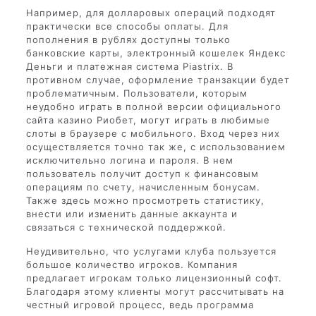
Например, для долларовых операций подходят
практически все способы оплаты. Для
пополнения в рублях доступны только
банковские карты, электронный кошелек Яндекс
Деньги и платежная система Piastrix. В
противном случае, оформление транзакции будет
проблематичным. Пользователи, которым
неудобно играть в полной версии официального
сайта казино Риобет, могут играть в любимые
слоты в браузере с мобильного. Вход через них
осуществляется точно так же, с использованием
исключительно логина и пароля. В нем
пользователь получит доступ к финансовым
операциям по счету, начисленным бонусам.
Также здесь можно просмотреть статистику,
внести или изменить данные аккаунта и
связаться с технической поддержкой.
Неудивительно, что услугами клуба пользуется
большое количество игроков. Компания
предлагает игрокам только лицензионный софт.
Благодаря этому клиенты могут рассчитывать на
честный игровой процесс, ведь программа