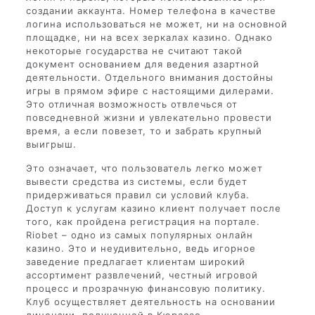
создании аккаунта. Номер телефона в качестве
логина использоваться не может, ни на основной
площадке, ни на всех зеркалах казино. Однако
некоторые государства не считают такой
документ основанием для ведения азартной
деятельности. Отдельного внимания достойны
игры в прямом эфире с настоящими дилерами.
Это отличная возможность отвлечься от
повседневной жизни и увлекательно провести
время, а если повезет, то и забрать крупный
выигрыш.
Это означает, что пользователь легко может
вывести средства из системы, если будет
придерживаться правил си условий клуба.
Доступ к услугам казино клиент получает после
того, как пройдена регистрация на портале.
Riobet – одно из самых популярных онлайн
казино. Это и неудивительно, ведь игорное
заведение предлагает клиентам широкий
ассортимент развлечений, честный игровой
процесс и прозрачную финансовую политику.
Клуб осуществляет деятельность на основании