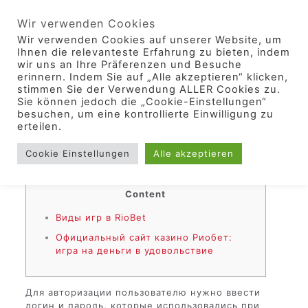
Wir verwenden Cookies
Wir verwenden Cookies auf unserer Website, um
Ihnen die relevanteste Erfahrung zu bieten, indem
wir uns an Ihre Präferenzen und Besuche
erinnern. Indem Sie auf „Alle akzeptieren“ klicken,
stimmen Sie der Verwendung ALLER Cookies zu.
Sie können jedoch die „Cookie-Einstellungen“
besuchen, um eine kontrollierte Einwilligung zu
erteilen.
Cookie Einstellungen
Alle akzeptieren
0
Content
Виды игр в RioBet
Официальный сайт казино Риобет:
игра на деньги в удовольствие
Для авторизации пользователю нужно ввести
логин и пароль, которые использовались при