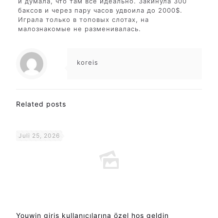
и думала, что там все идеально. Закинула 300
баксов и через пару часов удвоила до 2000$.
Играла только в топовых слотах, на
малознакомые не разменивалась.
koreis
Related posts
Juli 25, 2026
Youwin giriş kullanıcılarına özel hoş geldin