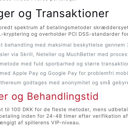
ger og Transaktioner
bredt spektrum af betalingsmetoder skræddersyet
-kryptering og overholder PCI DSS-standarder for
t behandling med maksimal beskyttelse gennem 3
ler via Skrill, Neteller og MuchBetter med proces
 metode med fuld sporbarhed og større transakti
 med Apple Pay og Google Pay for problemfri mobi
Ethereum godtages med anonymitet og små gebyr
er og Behandlingstid
 til 100 DKK for de fleste metoder, mens udbetali
aling inden for 24-48 timer efter verifikation af
ngigt af spillerens VIP-niveau.