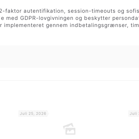
faktor autentifikation, session-timeouts og sofis
ede med GDPR-lovgivningen og beskytter personda
 er implementeret gennem indbetalingsgrænser, ti
Juli 25, 2026
Juli