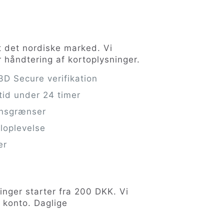
 det nordiske marked. Vi
 håndtering af kortoplysninger.
D Secure verifikation
tid under 24 timer
onsgrænser
loplevelse
er
nger starter fra 200 DKK. Vi
 konto. Daglige