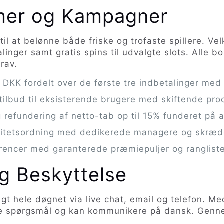
er og Kampagner
til at belønne både friske og trofaste spillere. V
inger samt gratis spins til udvalgte slots. Alle
rav.
 DKK fordelt over de første tre indbetalinger me
tilbud til eksisterende brugere med skiftende pro
 refundering af netto-tab op til 15% funderet på a
alitetsordning med dedikerede managere og skræd
encer med garanterede præmiepuljer og rangliste
g Beskyttelse
gt hele døgnet via live chat, email og telefon. 
de spørgsmål og kan kommunikere på dansk. Gennem