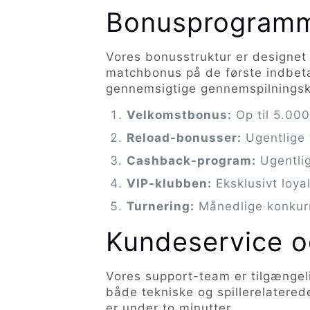
Bonusprogramm
Vores bonusstruktur er designet 
matchbonus på de første indbetal
gennemsigtige gennemspilningsk
Velkomstbonus:
Op til 5.000
Reload-bonusser:
Ugentlige 
Cashback-program:
Ugentlig
VIP-klubben:
Eksklusivt loy
Turnering:
Månedlige konkurr
Kundeservice o
Vores support-team er tilgængeli
både tekniske og spillerelatere
er under to minutter.