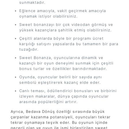
sunmaktadır.
Eğlence amacıyla, vakit geçirmek amacıyla
oynamak istiyor olabilirsiniz.
Sweet bonanzayı bir çok videodan görmüş ve
yüksek kazançlara şahitlik etmiş olabilirsiniz.
Çeşitli alanlarda böyle bir programı ücret
karşılığı satışını yapsalarda bu tamamen bir para
tuzağıdır.
Sweet Bonanza, oyuncularına dinamik ve
kazançlı bir oyun deneyimi sunmak için çeşitli
bonus turlar ve özellikler barındırmaktadır.
Oyunda, oyuncular belirli bir sayıda aynı
sembolü eşleştirerek kazanç elde eder.
Canlı teması, ödüllendirici bonusları ve birbirini
izleyen makaralar, dünya çapında oyuncular
arasında popülerliğini artırır.
Ayrıca, Bedava Dönüş özelliği sırasında büyük
çarpanlar kazanma potansiyeli, oyuncuları tekrar
tekrar oynamaya teşvik eder. Bu oyunun içinde
geçerli olan ve oyun ile ismi birleştirilen sweet