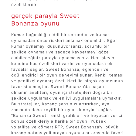
özelliklerdir.
gerçek parayla Sweet
Bonanza oyunu
Kumar bağımlılığı ciddi bir sorundur ve kumar
oynamadan önce riskleri anlamak önemlidir. Eğer
kumar oynamayı düşünüyorsanız, sorumlu bir
şekilde oynamalı ve sadece kaybetmeyi göze
alabileceğiniz parayla oynamalısınız. Her işlevin
kendine has özellikleri vardır ve oyunculara ek
faydalar sağlar. Sweet Bonanza, eğlenceli ve
ödüllendirici bir oyun deneyimi sunar. Renkli teması
ve yenilikçi oynanış özellikleri ile birçok oyuncunun
favorisi olmuştur. Sweet Bonanza’da başarılı
olmanın anahtarı, oyun içi stratejileri doğru bir
şekilde uygulamak ve en iyi uygulamalara uymaktır.
Bu stratejiler, kazanç şansınızı artırırken, aynı
zamanda daha keyifli bir oyun deneyimi sağlar.
“Bonanza Sweet, renkli grafikleri ve heyecan verici
bonus özellikleriyle harika bir oyun! Yüksek
volatilite ve cömert RTP, Sweet Bonanza’yı büyük
kazanç potansiyeli arayan oyuncular arasında favori