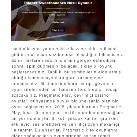
manipülasyon ya da haksız kazanç elde edilmesi
gibi bir durumun söz konusu olmadığını bilmelisiniz.
Bahis miktarını seçim işlemini gerçekleştirdikten
sonra, spin düğmesini bulacak, tıklayıp, oyunu
başlatacaksınız. Tabii ki bu sembollerin elde etmiş
olduğu kombinasyonlara göre kazanç elde
edeceksiniz. Bir tanesine karar verip, güvenilir
oyun sitelerinden bir tanesini tercih edip, hesap
açacaksınız. Pragmatic Play, çevrimiçi casino
oyunları dünyasında büyük bir üne sahip olan bir
oyun sağlayıcısıdır. 2015 yılında kurulan Pragmatic
Play, kısa sürede oyun sektöründe kendine sağlam
bir yer edinmiştir. Şirket, yüksek kaliteli grafikler,
etkileyici ses efektleri ve yenilikçi oyun mekaniği
ile tanınır. Bu unsurlar, Pragmatic Play oyunlarını
diğer sağlayıcıların oyunlarından ayıran temel