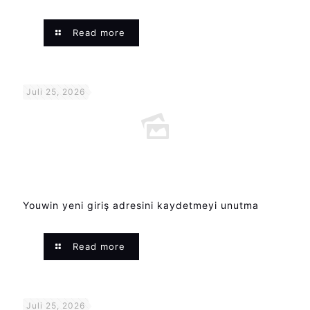
Read more
Juli 25, 2026
Youwin yeni giriş adresini kaydetmeyi unutma
Read more
Juli 25, 2026