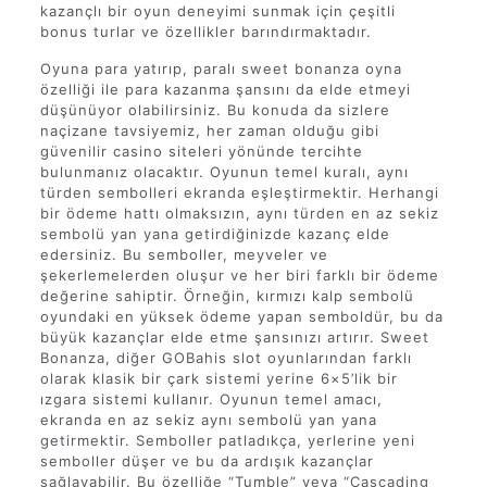
kazançlı bir oyun deneyimi sunmak için çeşitli
bonus turlar ve özellikler barındırmaktadır.
Oyuna para yatırıp, paralı sweet bonanza oyna
özelliği ile para kazanma şansını da elde etmeyi
düşünüyor olabilirsiniz. Bu konuda da sizlere
naçizane tavsiyemiz, her zaman olduğu gibi
güvenilir casino siteleri yönünde tercihte
bulunmanız olacaktır. Oyunun temel kuralı, aynı
türden sembolleri ekranda eşleştirmektir. Herhangi
bir ödeme hattı olmaksızın, aynı türden en az sekiz
sembolü yan yana getirdiğinizde kazanç elde
edersiniz. Bu semboller, meyveler ve
şekerlemelerden oluşur ve her biri farklı bir ödeme
değerine sahiptir. Örneğin, kırmızı kalp sembolü
oyundaki en yüksek ödeme yapan semboldür, bu da
büyük kazançlar elde etme şansınızı artırır. Sweet
Bonanza, diğer GOBahis slot oyunlarından farklı
olarak klasik bir çark sistemi yerine 6×5’lik bir
ızgara sistemi kullanır. Oyunun temel amacı,
ekranda en az sekiz aynı sembolü yan yana
getirmektir. Semboller patladıkça, yerlerine yeni
semboller düşer ve bu da ardışık kazançlar
sağlayabilir. Bu özelliğe “Tumble” veya “Cascading