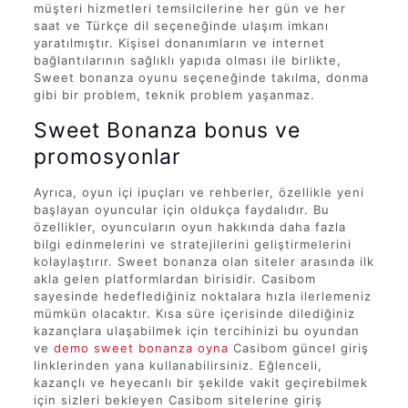
müşteri hizmetleri temsilcilerine her gün ve her
saat ve Türkçe dil seçeneğinde ulaşım imkanı
yaratılmıştır. Kişisel donanımların ve internet
bağlantılarının sağlıklı yapıda olması ile birlikte,
Sweet bonanza oyunu seçeneğinde takılma, donma
gibi bir problem, teknik problem yaşanmaz.
Sweet Bonanza bonus ve
promosyonlar
Ayrıca, oyun içi ipuçları ve rehberler, özellikle yeni
başlayan oyuncular için oldukça faydalıdır. Bu
özellikler, oyuncuların oyun hakkında daha fazla
bilgi edinmelerini ve stratejilerini geliştirmelerini
kolaylaştırır. Sweet bonanza olan siteler arasında ilk
akla gelen platformlardan birisidir. Casibom
sayesinde hedeflediğiniz noktalara hızla ilerlemeniz
mümkün olacaktır. Kısa süre içerisinde dilediğiniz
kazançlara ulaşabilmek için tercihinizi bu oyundan
ve
demo sweet bonanza oyna
Casibom güncel giriş
linklerinden yana kullanabilirsiniz. Eğlenceli,
kazançlı ve heyecanlı bir şekilde vakit geçirebilmek
için sizleri bekleyen Casibom sitelerine giriş