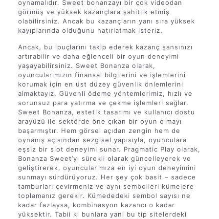
oynamalıdır. Sweet bonanzayı bir çok videodan
görmüş ve yüksek kazançlara şahitlik etmiş
olabilirsiniz. Ancak bu kazançların yanı sıra yüksek
kayıplarında olduğunu hatırlatmak isteriz.
Ancak, bu ipuçlarını takip ederek kazanç şansınızı
artırabilir ve daha eğlenceli bir oyun deneyimi
yaşayabilirsiniz. Sweet Bonanza olarak,
oyuncularımızın finansal bilgilerini ve işlemlerini
korumak için en üst düzey güvenlik önlemlerini
almaktayız. Güvenli ödeme yöntemlerimiz, hızlı ve
sorunsuz para yatırma ve çekme işlemleri sağlar.
Sweet Bonanza, estetik tasarımı ve kullanıcı dostu
arayüzü ile sektörde öne çıkan bir oyun olmayı
başarmıştır. Hem görsel açıdan zengin hem de
oynanış açısından sezgisel yapısıyla, oyunculara
eşsiz bir slot deneyimi sunar. Pragmatic Play olarak,
Bonanza Sweet’yı sürekli olarak güncelleyerek ve
geliştirerek, oyuncularımıza en iyi oyun deneyimini
sunmayı sürdürüyoruz. Her şey çok basit – sadece
tamburları çevirmeniz ve aynı sembolleri kümelere
toplamanız gerekir. Kümededeki sembol sayısı ne
kadar fazlaysa, kombinasyon kazancı o kadar
yüksektir. Tabii ki bunlara yani bu tip sitelerdeki