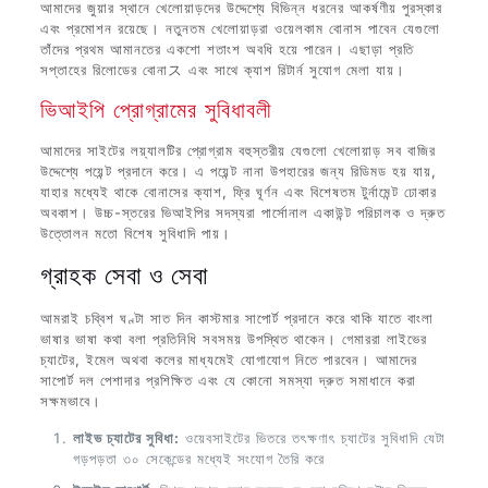
আমাদের জুয়ার স্থানে খেলোয়াড়দের উদ্দেশ্যে বিভিন্ন ধরনের আকর্ষণীয় পুরস্কার
এবং প্রমোশন রয়েছে। নতুনতম খেলোয়াড়রা ওয়েলকাম বোনাস পাবেন যেগুলো
তাঁদের প্রথম আমানতের একশো শতাংশ অবধি হয়ে পারেন। এছাড়া প্রতি
সপ্তাহের রিলোডের বোনাス এবং সাথে ক্যাশ রিটার্ন সুযোগ মেলা যায়।
ভিআইপি প্রোগ্রামের সুবিধাবলী
আমাদের সাইটের লয়্যালটির প্রোগ্রাম বহুস্তরীয় যেগুলো খেলোয়াড় সব বাজির
উদ্দেশ্যে পয়েন্ট প্রদানে করে। এ পয়েন্ট নানা উপহারের জন্য রিডিমড হয় যায়,
যাহার মধ্যেই থাকে বোনাসের ক্যাশ, ফ্রি ঘূর্ণন এবং বিশেষতম টুর্নামেন্ট ঢোকার
অবকাশ। উচ্চ-স্তরের ভিআইপির সদস্যরা পার্সোনাল একাউন্ট পরিচালক ও দ্রুত
উত্তোলন মতো বিশেষ সুবিধাদি পায়।
গ্রাহক সেবা ও সেবা
আমরাই চব্বিশ ঘণ্টা সাত দিন কাস্টমার সাপোর্ট প্রদানে করে থাকি যাতে বাংলা
ভাষার ভাষা কথা বলা প্রতিনিধি সবসময় উপস্থিত থাকেন। গেমাররা লাইভের
চ্যাটের, ইমেল অথবা কলের মাধ্যমেই যোগাযোগ নিতে পারবেন। আমাদের
সাপোর্ট দল পেশাদার প্রশিক্ষিত এবং যে কোনো সমস্যা দ্রুত সমাধানে করা
সক্ষমভাবে।
লাইভ চ্যাটের সুবিধা:
ওয়েবসাইটের ভিতরে তৎক্ষণাৎ চ্যাটের সুবিধাদি যেটা
গড়পড়তা ৩০ সেকেন্ডের মধ্যেই সংযোগ তৈরি করে