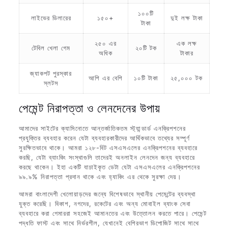
১০০টি
লাইভের ডিলারের
১৫০+
দুই লক্ষ টাকা
টাকা
২৫০ এর
এক লক্ষ
টেবিল খেলা গেম
২০টি টক
অধিক
টাকার
জ্যাকপট পুরস্কার
আশি এর বেশি
১০টি টাকা
২৫,০০০ টক
স্লটস
পেমেন্ট নিরাপত্তা ও লেনদেনের উপায়
আমাদের সাইটের ক্যাসিনোতে আন্তর্জাতিকতম স্ট্যান্ডার্ড এনক্রিপশনের
প্রযুক্তির ব্যবহার করেন যেটা ব্যবহারকারীদের আর্থিকভাবে তথ্যের সম্পূর্ণ
সুরক্ষিতভাবে থাকে। আমরা ১২৮-বিট এসএসএলের এনক্রিপশনের ব্যবহারে
করছি, যেটা ব্যাংকিং সংস্থাগুলি তাদেরই অনলাইন লেনদেন জন্য ব্যবহারে
করছে থাকেন। ইহা একটি যাচাইকৃত ডেটা যেটা এসএসএলের এনক্রিপশনের
৯৯.৯% নিরাপত্তা প্রদান থাকে এবং হ্যাকিং এর থেকে সুরক্ষা দেয়।
আমরা বাংলাদেশী খেলোয়াড়দের জন্যে বিশেষভাবে স্থানীয় পেমেন্টের ব্যবস্থা
যুক্ত করেছি। বিকাশ, নগদের, রকেটের এবং অন্য মোবাইল ব্যাংক সেবা
ব্যবহারে করা গেমাররা সহজেই আমানতের এবং উত্তোলন করতে পারে। পেমেন্ট
পদ্ধতি ফাস্ট এবং সাথে নির্ভরশীল, যেখানেই বেশিরভাগ ডিপোজিট সাথে সাথে