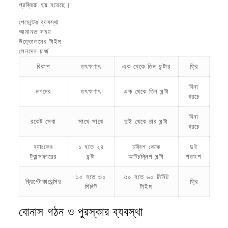
প্রক্রিয়া হয় হয়েছে।
পেমেন্টের ব্যবস্থা
আমানত সময়
উত্তোলনের টাইম
লেনদেন চার্জ
বিকাশ
তৎক্ষণাৎ
এক থেকে তিন ঘন্টার
ফ্রি
বিনা
নগদের
তৎক্ষণাৎ
এক থেকে তিন ঘন্টা
খরচে
বিনা
রকেট সেবা
সাথে সাথে
দুই থেকে চার ঘন্টা
খরচে
ব্যাংকের
১ হতে ২৪
চব্বিশ থেকে
দুই
ট্রান্সফারের
ঘন্টা
আটচল্লিশ ঘন্টা
শতাংশ
১৫ হতে ৩০
৩০ হতে ৬০ মিনিট
ক্রিপ্টোকারেন্সির
ফ্রি
মিনিট
টাইম
বোনাস গঠন ও পুরস্কার ব্যবস্থা