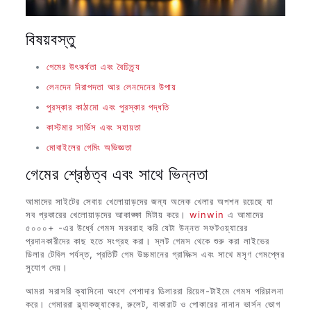
বিষয়বস্তু
গেমের উৎকর্ষতা এবং বৈচিত্র্য
লেনদেন নিরাপদতা আর লেনদেনের উপায়
পুরস্কার কাঠামো এবং পুরস্কার পদ্ধতি
কাস্টমার সার্ভিস এবং সহায়তা
মোবাইলের গেমিং অভিজ্ঞতা
গেমের শ্রেষ্ঠত্ব এবং সাথে ভিন্নতা
আমাদের সাইটের সেবায় খেলোয়াড়দের জন্য অনেক খেলার অপশন রয়েছে যা
সব প্রকারের খেলোয়াড়দের আকাঙ্ক্ষা মিটায় করে।
winwin
এ আমাদের
৫০০০+ -এর উর্ধ্বে গেমস সরবরাহ করি যেটা উন্নত সফটওয়্যারের
প্রদানকারীদের কাছ হতে সংগ্রহ করা। স্লট গেমস থেকে শুরু করা লাইভের
ডিলার টেবিল পর্যন্ত, প্রতিটি গেম উচ্চমানের গ্রাফিক্স এবং সাথে মসৃণ গেমপ্লের
সুযোগ দেয়।
আমরা সরাসরি ক্যাসিনো অংশে পেশাদার ডিলাররা রিয়েল-টাইমে গেমস পরিচালনা
করে। গেমাররা ব্ল্যাকজ্যাকের, রুলেট, বাকারাট ও পোকারের নানান ভার্সন ভোগ