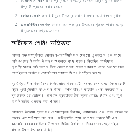
ইমেইল সাপোর্ট:
বিশদ প্রশ্নগুলোর জন্যে যেগুলো চব্বিশ ঘন্টার ভিতরে
রিপ্লাই প্রদানে করার হয়েছে
ফোনের সেবা:
জরুরি ইস্যুর উদ্দেশ্যে সরাসরি কথার কথোপকথন সুবিধা
এফএকিউর সেকশন:
সাধারণতম প্রশ্নের উত্তরের খুঁজতে পাবার জন্যে
বিস্তৃতভাবে তথ্যভাণ্ডারের
স্মার্টফোন গেমিং অভিজ্ঞতা
আমরা মঞ্চ সম্পূর্ণভাবে মোবাইল-অপটিমাইজড যেগুলো এন্ড্রয়েড এবং সাথে
আইওএসের উভয়ই ডিভাইস স্মুথভাবে কাজ থাকে। নিবেদিত স্মার্টফোন
অ্যাপ্লিকেশন ডাউনলোড নিয়ে খেলোয়াড়রা যেকোন জায়গা থেকে খেলতে পারে।
মোবাইলের ভার্সনের ডেস্কটপের সমস্ত ফিচার উপস্থিত রয়েছে।
প্রতিক্রিয়াশীল ডিজাইনের নিশ্চিতভাবে থাকে যেটা সমস্ত গেম এবং ফিচার ছোট
স্ক্রিন পুরোপুরিভাবে ফাংশনাল থাকে। স্পর্শ বান্ধব কন্ট্রোল খেলা সহজভাবে ও
স্বাভাবিক হয় তোলে। মোবাইল ব্যবহারকারীরা দ্রুত লোডিং টাইম এবং স্মুথ
অ্যানিমেটেড এনজয় করা পারেন।
আমাদের উদ্দেশ্য হচ্ছে সব খেলোয়াড়কে নিরাপদ, রোমাঞ্চকর এবং সাথে লাভজনক
খেলার এক্সপেরিয়েন্স দান করা। দায়িত্বশীল জুয়া আমাদের প্রায়োরিটি এবং
আমরাই ব্যবহারকারীদের নিজেদের লিমিট নির্ধারণ ও নিয়ন্ত্রণের মেইনটেইন
রাখতে উৎসাহিত করে থাকি।