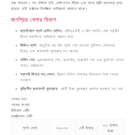
করা পারবেন। সব টেবিলে হাই ডেফিনেশন স্ট্রিম এবং সাথে মাল্টি-ক্যামেরা দৃশ্য
রয়েছে যেটা সর্বাত্মক নিমজ্জিত অভিজ্ঞতা প্রদানে থাকে।
জনপ্রিয় খেলার বিভাগ
ক্লাসিকাল স্লট মেশিন মেশিন:
ঐতিহ্যবাহী ৩-রিল স্লটস যেটা প্রাচীন
দিনের ক্যাসিনো অভিজ্ঞতা প্রদান করে
ভিডিও স্লট:
আধুনিক পাচ রিল স্লট গেম যেগুলো সুবিশাল বোনাসের
ফিচার এবং জ্যাকপট পুরস্কার সহ আসছে
টেবিল গেম:
ব্ল্যাকজ্যাক গেম, রুলেটের, বাকারাট গেম এবং ক্র্যাপস খেলার
নানান ভেরিয়েশন
সরাসরি ডিলার সহ গেমস:
রিয়েল-টাইম পেশাদার ডিলারগণ সঙ্গে খেলার
অবকাশ
বৃদ্ধিশীল জ্যাকপট পুরস্কার:
কোটি টাকা পুরস্কার জেতার অবকাশ সহ গেম
গেমের ধরণ
গেমের সংখ্যা
মিনিমাম বেটিং
ম্যাক্সিমাম বেটিং
৫০ হাজার
স্লট খেলা
৩২০০+
৫টি টাকার
টাকা