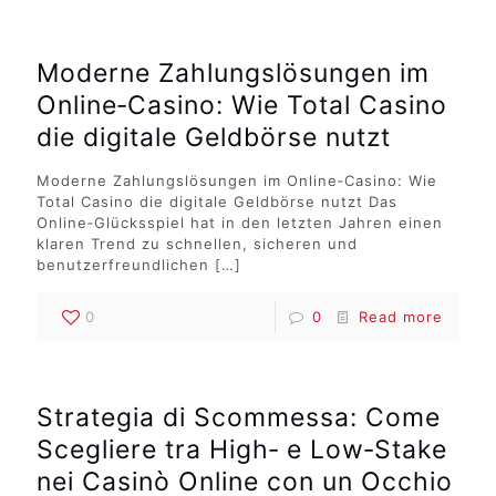
Moderne Zahlungslösungen im
Online‑Casino: Wie Total Casino
die digitale Geldbörse nutzt
Moderne Zahlungslösungen im Online‑Casino: Wie
Total Casino die digitale Geldbörse nutzt Das
Online‑Glücksspiel hat in den letzten Jahren einen
klaren Trend zu schnellen, sicheren und
benutzerfreundlichen
[…]
0
0
Read more
Strategia di Scommessa: Come
Scegliere tra High‑ e Low‑Stake
nei Casinò Online con un Occhio