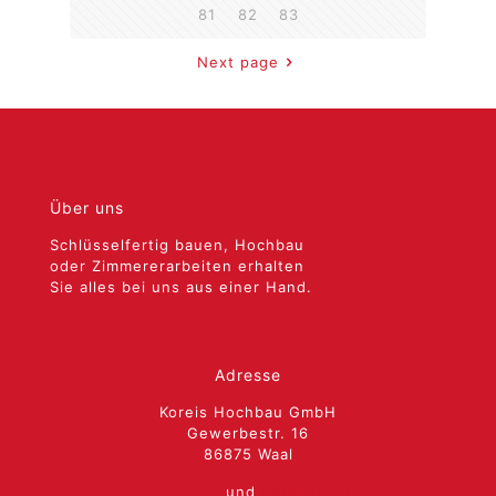
81
82
83
Next page
Über uns
Schlüsselfertig bauen, Hochbau
oder Zimmererarbeiten erhalten
Sie alles bei uns aus einer Hand.
Adresse
Koreis Hochbau GmbH
Gewerbestr. 16
86875
Waal
Impressum
und
Datenschutz