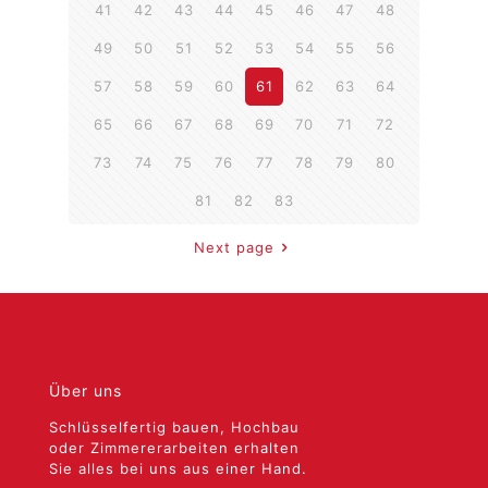
41
42
43
44
45
46
47
48
49
50
51
52
53
54
55
56
57
58
59
60
61
62
63
64
65
66
67
68
69
70
71
72
73
74
75
76
77
78
79
80
81
82
83
Next page
Über uns
Schlüsselfertig bauen, Hochbau
oder Zimmererarbeiten erhalten
Sie alles bei uns aus einer Hand.