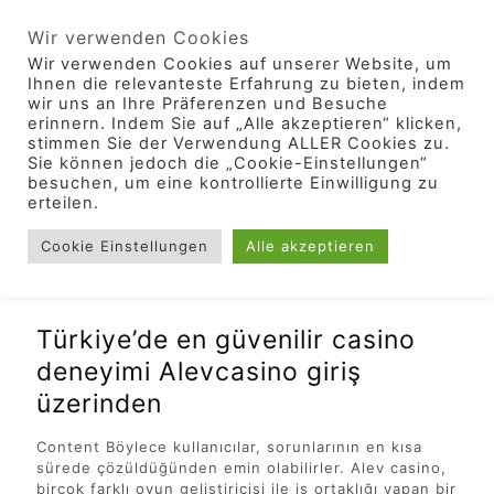
Wir verwenden Cookies
Wir verwenden Cookies auf unserer Website, um
Ihnen die relevanteste Erfahrung zu bieten, indem
wir uns an Ihre Präferenzen und Besuche
erinnern. Indem Sie auf „Alle akzeptieren“ klicken,
stimmen Sie der Verwendung ALLER Cookies zu.
Sie können jedoch die „Cookie-Einstellungen“
besuchen, um eine kontrollierte Einwilligung zu
erteilen.
Categories
Tags
Authors
Cookie Einstellungen
Alle akzeptieren
Show all
Türkiye’de en güvenilir casino
deneyimi Alevcasino giriş
üzerinden
Content Böylece kullanıcılar, sorunlarının en kısa
sürede çözüldüğünden emin olabilirler. Alev casino,
birçok farklı oyun geliştiricisi ile iş ortaklığı yapan bir