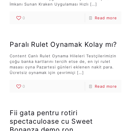
İmkanı Sunan Kraken Uygulaması Hızlı
[…]
0
Read more
Paralı Rulet Oynamak Kolay mı?
Content Canlı Rulet Oynama Hileleri Testçilerimizin
çoğu banka kartlarını tercih etse de, en iyi rulet
masası oyna Pazartesi günleri eklenen nakit para.
Ücretsiz oynamak için çevrimiçi
[…]
0
Read more
Fii gata pentru rotiri
spectaculoase cu Sweet
Bonanza demo ron