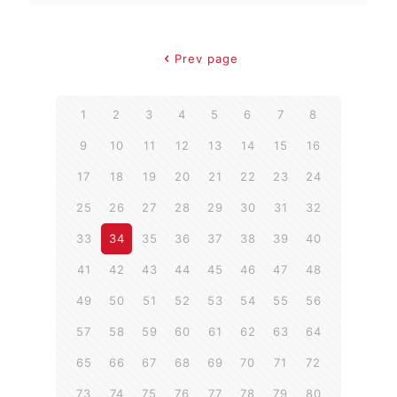
Prev page
1
2
3
4
5
6
7
8
9
10
11
12
13
14
15
16
17
18
19
20
21
22
23
24
25
26
27
28
29
30
31
32
33
34
35
36
37
38
39
40
41
42
43
44
45
46
47
48
49
50
51
52
53
54
55
56
57
58
59
60
61
62
63
64
65
66
67
68
69
70
71
72
73
74
75
76
77
78
79
80