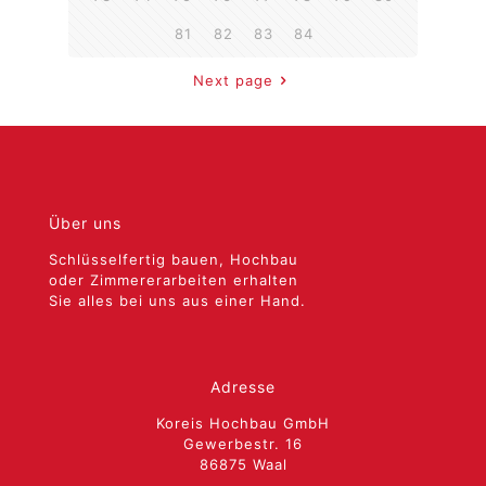
81
82
83
84
Next page
Über uns
Schlüsselfertig bauen, Hochbau
oder Zimmererarbeiten erhalten
Sie alles bei uns aus einer Hand.
Adresse
Koreis Hochbau GmbH
Gewerbestr. 16
86875
Waal