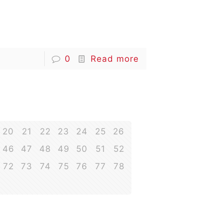
0
Read more
20
21
22
23
24
25
26
46
47
48
49
50
51
52
72
73
74
75
76
77
78