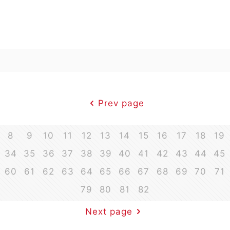
Prev page
8
9
10
11
12
13
14
15
16
17
18
19
34
35
36
37
38
39
40
41
42
43
44
45
60
61
62
63
64
65
66
67
68
69
70
71
79
80
81
82
Next page