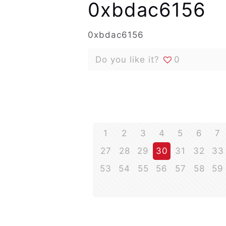
0xbdac6156
0xbdac6156
Do you like it?
0
1
2
3
4
5
6
7
27
28
29
30
31
32
33
53
54
55
56
57
58
59