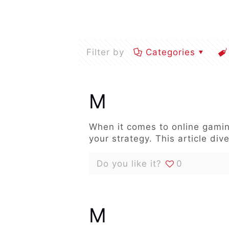
Filter by
Categories
M
When it comes to online gamin
your strategy. This article di
Do you like it?
0
M