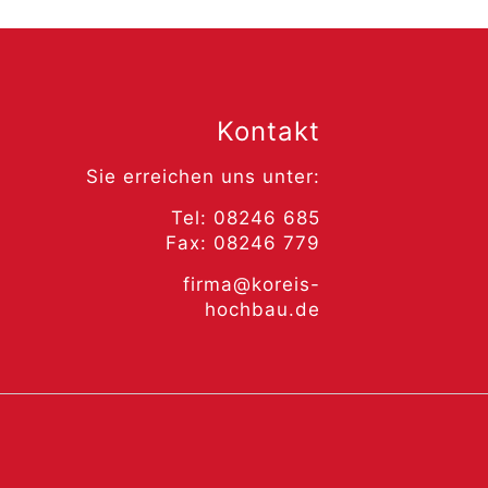
Kontakt
Sie erreichen uns unter:
Tel: 08246 685
Fax: 08246 779
firma@koreis-
hochbau.de