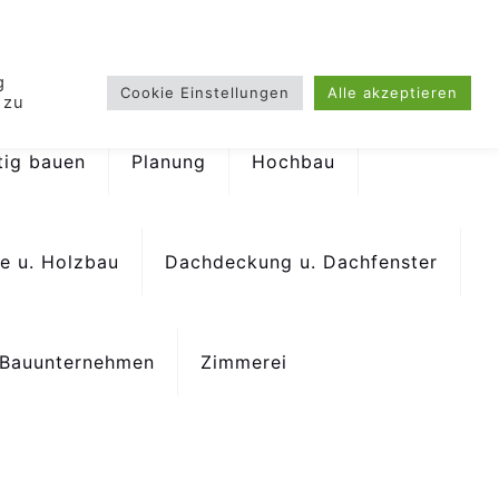
n
g
Cookie Einstellungen
Alle akzeptieren
 zu
tig bauen
Planung
Hochbau
e u. Holzbau
Dachdeckung u. Dachfenster
Bauunternehmen
Zimmerei